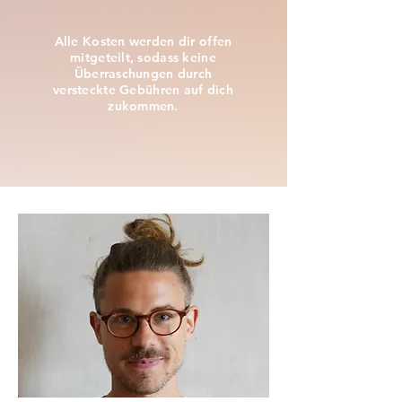
Alle Kosten werden dir offen
mitgeteilt, sodass keine
Überraschungen durch
versteckte Gebühren auf dich
zukommen.