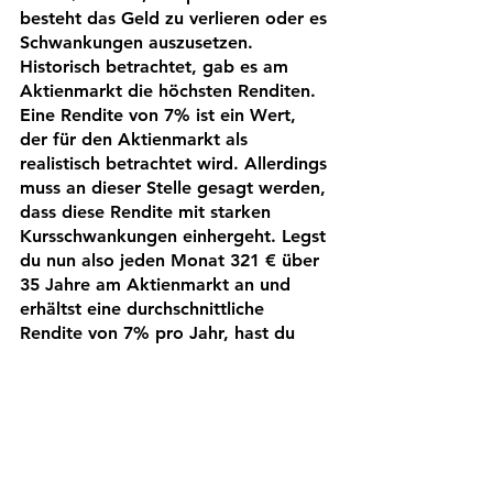
besteht das Geld zu verlieren oder es 
Schwankungen auszusetzen. 
Historisch betrachtet, gab es am 
Aktienmarkt die höchsten Renditen. 
Eine Rendite von 7% ist ein Wert, 
der für den Aktienmarkt als 
realistisch betrachtet wird. Allerdings 
muss an dieser Stelle gesagt werden, 
dass diese Rendite mit starken 
Kursschwankungen einhergeht. Legst 
du nun also jeden Monat 321 € über 
35 Jahre am Aktienmarkt an und 
erhältst eine durchschnittliche 
Rendite von 7% pro Jahr, hast du 
zum Renteneintrittsalter ein 
Vermögen von 552.678 € 
aufgebaut.³ Entnimmst du nun jedes 
Jahr 4% deines Vermögens kannst 
du deinen bisherigen Lebensstandard 
gemeinsam mit deiner gesetzlichen 